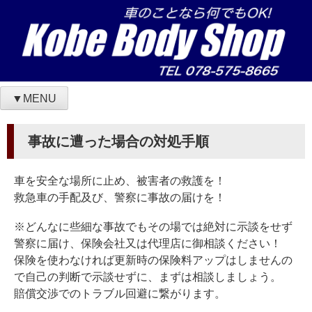
Skip
to
content
▼MENU
神戸ボディショップ 自動車修理、板金塗装の専門店
神戸市長田区にある自動車修理、板金塗装の専門店です。
事故に遭った場合の対処手順
車を安全な場所に止め、被害者の救護を！
救急車の手配及び、警察に事故の届けを！
※どんなに些細な事故でもその場では絶対に示談をせず
警察に届け、保険会社又は代理店に御相談ください！
保険を使わなければ更新時の保険料アップはしませんの
で自己の判断で示談せずに、まずは相談しましょう。
賠償交渉でのトラブル回避に繋がります。